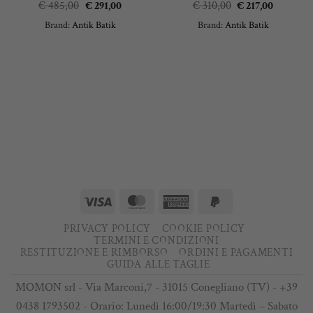
Il
Il
Il
Il
€
485,00
€
291,00
€
310,00
€
217,00
prezzo
prezzo
prezzo
prezzo
Brand:
Antik Batik
Brand:
Antik Batik
originale
attuale
originale
attuale
era:
è:
era:
è:
€ 485,00.
€ 291,00.
€ 310,00.
€ 217,00
Visa
MasterCard
American
PayPal
Express
2
PRIVACY POLICY
COOKIE POLICY
TERMINI E CONDIZIONI
RESTITUZIONE E RIMBORSO
ORDINI E PAGAMENTI
GUIDA ALLE TAGLIE
MOMON srl - Via Marconi,7 - 31015 Conegliano (TV) - +39
0438 1793502 - Orario: Lunedì 16:00/19:30 Martedì – Sabato