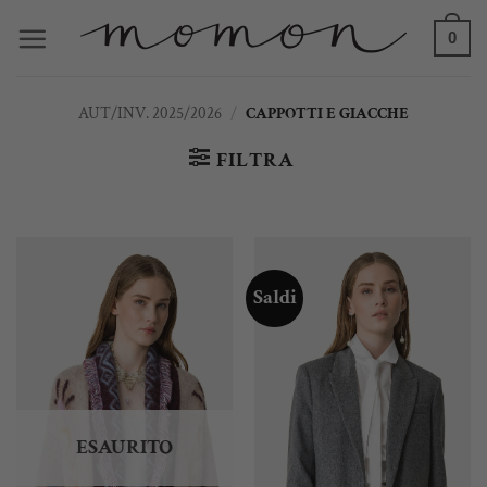
Salta
0
ai
contenuti
AUT/INV. 2025/2026
/
CAPPOTTI E GIACCHE
FILTRA
Saldi
ESAURITO