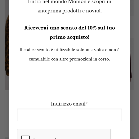
Entra nel mondo Momon e scopri in
anteprima prodotti e novità.
ESAURITO
Riceverai uno sconto del 10% sul tuo
primo acquisto!
Il codice sconto è utilizzabile solo una volta e non è
cumulabile con altre promozioni in corso.
AUT/INV. 2025/2026
AUT/INV. 2025/2026
Giacca Enora
Giacca Marc
Indirizzo email*
Il
Il
Il
Il
€
289,00
€
202,00
€
395,00
€
277,00
prezzo
prezzo
prezzo
prezzo
Brand:
bellerose
Brand:
Vanessa Bruno
originale
attuale
originale
attuale
era:
è:
era:
è:
€ 289,00.
€ 202,00.
€ 395,00.
€ 277,00